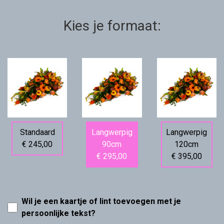
Kies je formaat:
Standaard
Langwerpig
Langwerpig
€ 245,00
90cm
120cm
€ 295,00
€ 395,00
Wil je een kaartje of lint toevoegen met je
persoonlijke tekst?