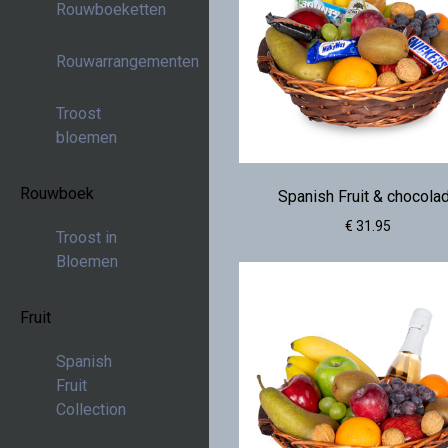
Rouwboeketten
Rouwarrangementen
Troost
bloemen
Rouwboek
Spanish Fruit & chocola
€ 31.95
Troost in
Bloemen
Fruit
Spanish
Fruit
Collection