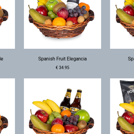
de
Spanish Fruit Elegancia
Sp
€ 34.95