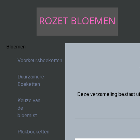
Bloemen
Voorkeursboeketten
Duurzamere
Boeketten
Deze verzameling bestaat uit
Keuze van
de
bloemist
Plukboeketten